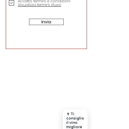
Accetto termini e condizioni
Visualizza termini d'uso
Invia
🍷 Ti
consiglio
il vino
migliore