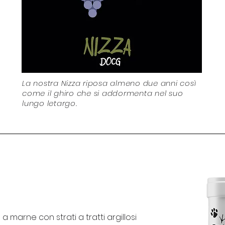
La nostra Nizza riposa almeno due anni così
come il ghiro che si addormenta nel suo
lungo letargo.
a marne con strati a tratti argillosi