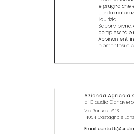
e prugna che ev
con la maturaz
liquirizia
Sapore: pieno,
complessità e r
Abbinamenti:
i
piemontesi e c
Azienda Agricola C
di Claudio Canavero
Via Rorisso n°. 13
14054 Castagnole Lanz
Email: contatti@criolin.