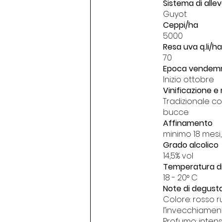
Sistema di all
Guyot
Ceppi/ha
5000
Resa uva q.li/ha
70
Epoca vendem
Inizio ottobre
Vinificazione 
Tradizionale c
bucce
Affinamento
minimo 18 mesi,
Grado alcolico
14,5% vol
Temperatura di 
18 - 20° C
Note di degust
Colore: rosso 
l’invecchiamen
Profumo: inten