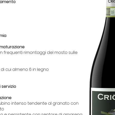
evamento
mia
e maturazione
on frequenti rimontaggi del mosto sulle
 di cui almeno 6 in legno
servizio
azione
rubino intenso tendente al granato con
to
so e persistente con sentore di amarena