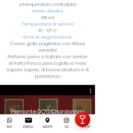
a temperatura controllata.
Grado alcolico
14% vol
Temperatura di servizio
10 - 12° C
Note di degustazione
Colore: giallo paglierino con riflessi
verdolini
Profumo: pieno e fruttato con sentori
di frutta fresca, pesca gialla e mela.
Sapore: sapido, di buona struttura e di
persistenza
Invia
Piemonte DOC Chardonnay
Praddone
WA
EMAIL
MAPS
IG
SHOP