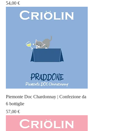
Prezzo
54,00 €
Piemonte Doc Chardonnay | Confezione da
6 bottiglie
Prezzo
57,00 €