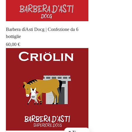
Barbera dìAsti Docg | Confezione da 6
bottiglie
Prezzo
60,00 €