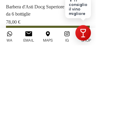
🍷 Ti
Invia
consiglio
Barbera d'Asti Docg Superiore | Confezione
il vino
da 6 bottiglie
migliore
Prezzo
78,00 €
WA
EMAIL
MAPS
IG
SHOP
Moscato d'Asti Docg | Confezione da 6
bottiglie
Prezzo
60,00 €