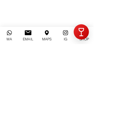
Invia
WA
EMAIL
MAPS
IG
SHOP
Azienda Agricola Criolin
di Claudio Canavero
Via Rorisso n°. 13
14054 Castagnole Lanze (AT) | Piemonte
Email: contatti@criolin.it