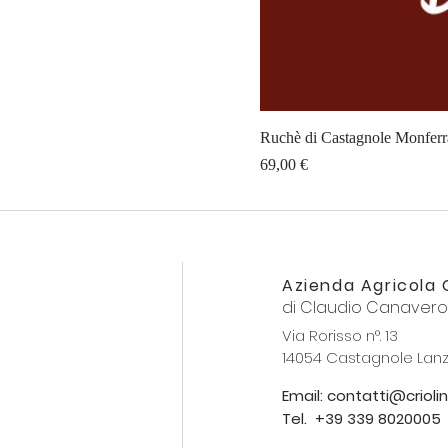
Ruchè di Castagnole Monferra
Prezzo
69,00 €
Azienda Agricola C
di Claudio Canavero
Via Rorisso n°. 13
14054 Castagnole Lanz
Email: contatti@criolin.
Tel.
+39 339 8020005